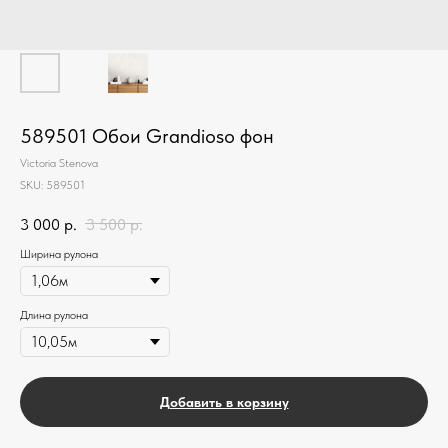
589501 Обои Grandioso фон
Victoria Stenova
SKU:
589501
3 000
р.
3 500
р.
Ширина рулона
Длина рулона
Добавить в корзину