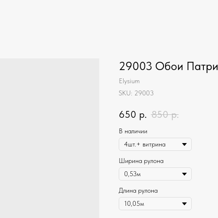
29003 Обои Патр
Elysium
SKU:
29003
650
р.
850
р.
В наличии
Ширина рулона
Длина рулона