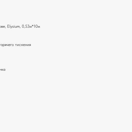
ве, Elysium, 0,53м*10м
горячего тиснения
нка