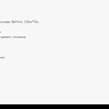
снове, BelVinil, 1,06м*10м
н
горячего тиснения
нка