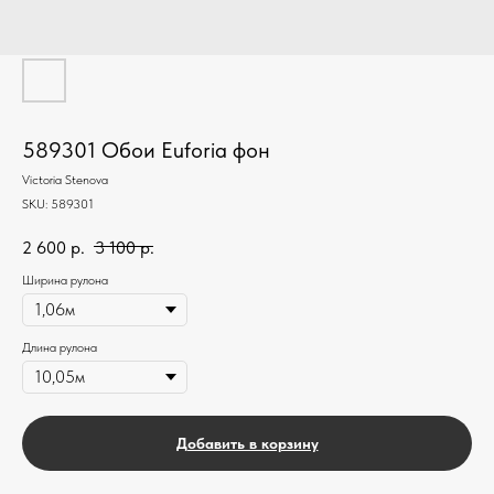
589301 Обои Euforia фон
Victoria Stenova
SKU:
589301
2 600
р.
3 100
р.
Ширина рулона
Длина рулона
Добавить в корзину