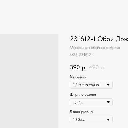
231612-1 Обои Дож
Московская обойная фабрика
SKU:
231612-1
390
р.
490
р.
В наличии
Ширина рулона
Длина рулона