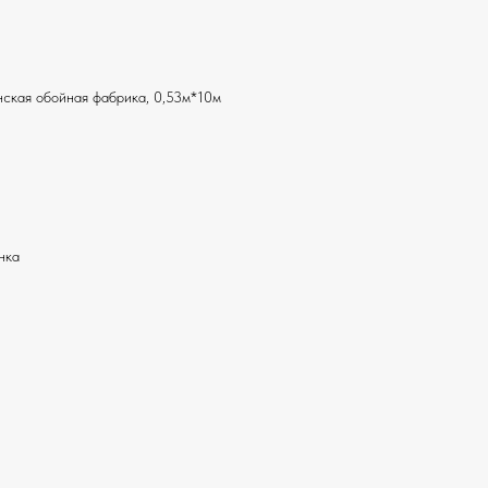
ская обойная фабрика, 0,53м*10м
нка