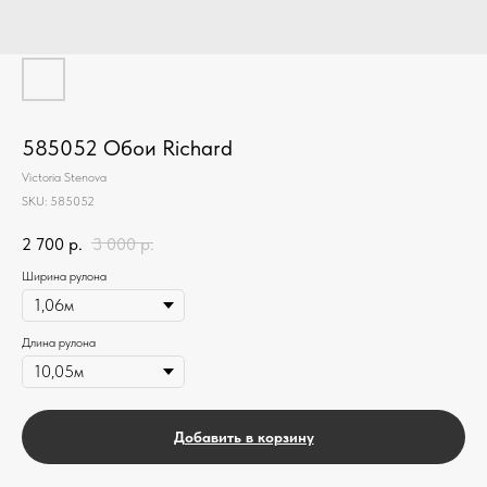
585052 Обои Richard
Victoria Stenova
SKU:
585052
2 700
р.
3 000
р.
Ширина рулона
Длина рулона
Добавить в корзину