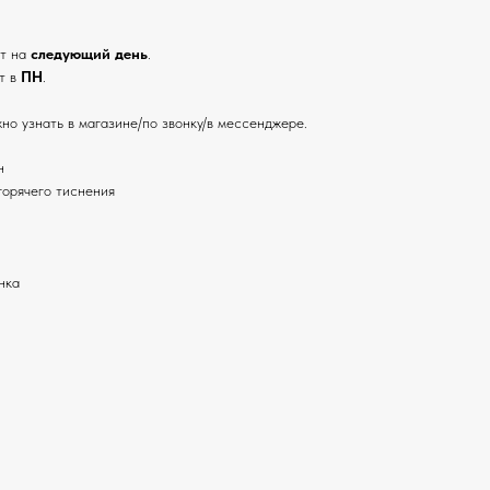
ут на
следующий день
.
т в
ПН
.
но узнать в магазине/по звонку/в мессенджере.
н
горячего тиснения
нка