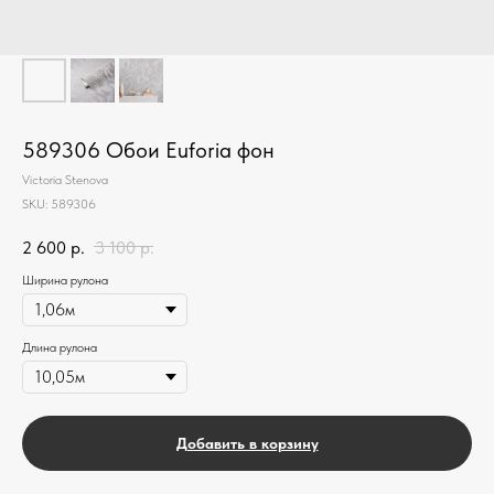
589306 Обои Euforia фон
Victoria Stenova
SKU:
589306
2 600
р.
3 100
р.
Ширина рулона
Длина рулона
Добавить в корзину