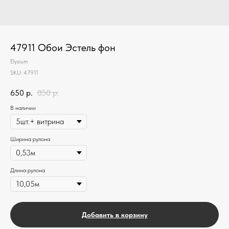
47911 Обои Эстель фон
Elysium
SKU:
47911
650
р.
850
р.
В наличии
Ширина рулона
Длина рулона
Добавить в корзину