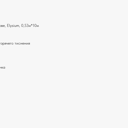
ве, Elysium, 0,53м*10м
горячего тиснения
нка