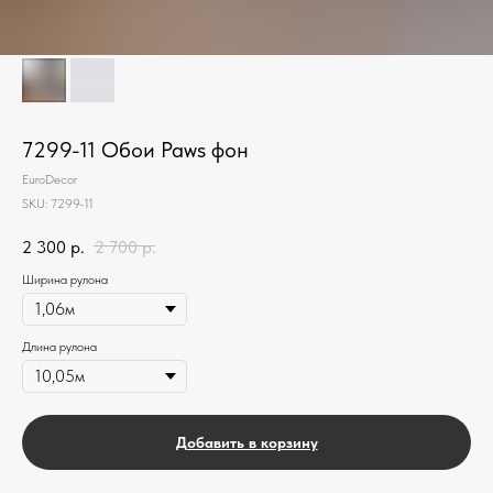
7299-11 Обои Paws фон
EuroDecor
SKU:
7299-11
2 300
р.
2 700
р.
Ширина рулона
Длина рулона
Добавить в корзину