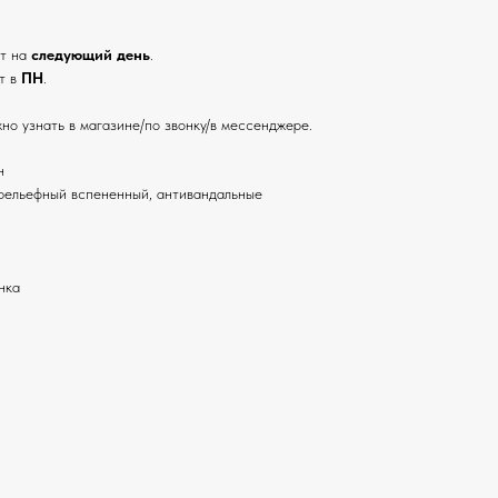
ут на
следующий день
.
т в
ПН
.
но узнать в магазине/по звонку/в мессенджере.
н
рельефный вспененный, антивандальные
нка