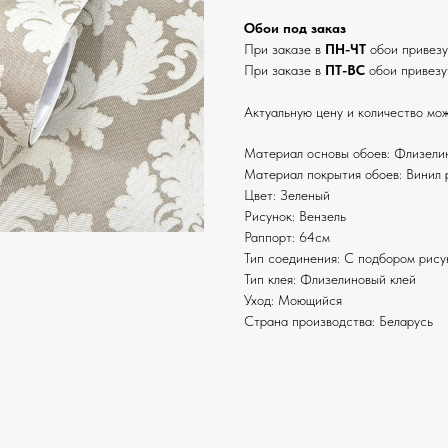
Обои под заказ
При заказе в
ПН-ЧТ
обои привез
При заказе в
ПТ-ВС
обои привезу
Актуальную цену и количество мож
Материал основы обоев: Флизели
Материал покрытия обоев: Винил 
Цвет: Зеленый
Рисунок: Вензель
Раппорт: 64см
Тип соединения: С подбором рису
Тип клея: Флизелиновый клей
Уход: Моющийся
Страна производства: Беларусь