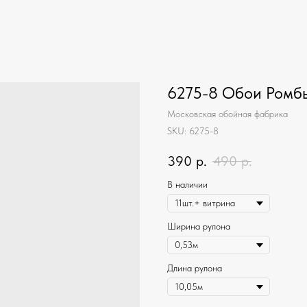
6275-8 Обои Ромб
Московская обойная фабрика
SKU:
6275-8
390
р.
490
р.
В наличии
Ширина рулона
Длина рулона