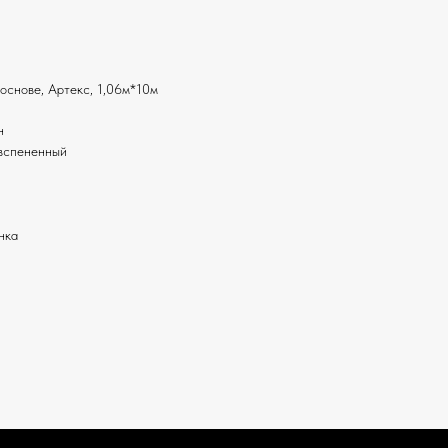
основе, Артекс, 1,06м*10м
н
 вспененный
нка