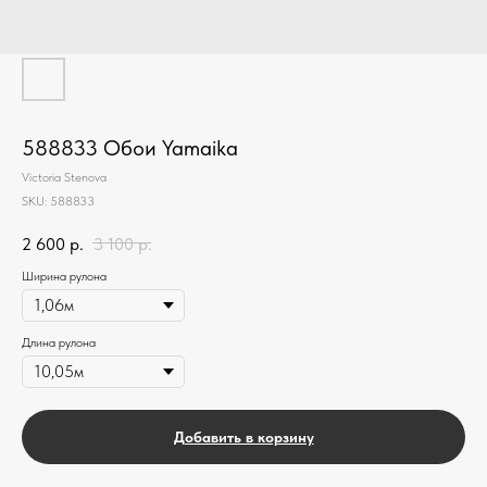
588833 Обои Yamaika
Victoria Stenova
SKU:
588833
2 600
р.
3 100
р.
Ширина рулона
Длина рулона
Добавить в корзину