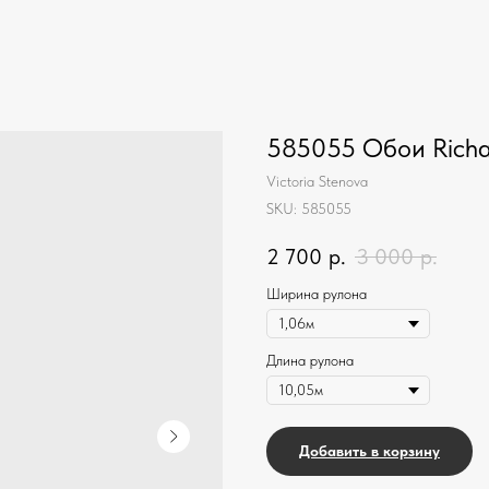
585055 Обои Richa
Victoria Stenova
SKU:
585055
2 700
р.
3 000
р.
Ширина рулона
Длина рулона
Добавить в корзину