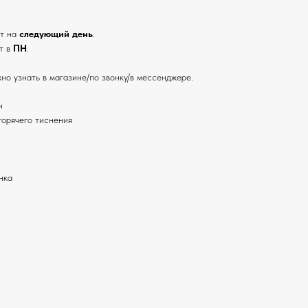
ут на
следующий день
.
т в
ПН
.
но узнать в магазине/по звонку/в мессенджере.
н
горячего тиснения
нка