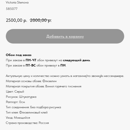
Victoria Stenova
585077
2500,00
р.
2800,00
р.
Добавить в корзину
Обои под заказ
При заказе в
ПН-ЧТ
обои привезут на
следующий день
.
При заказе в
ПТ-ВС
обои привезут в
ПН
.
Актуальную цену и количество можно узнать в магазине/по звонку/в мессенджере.
Материал основы обоев: Флизелин
Материал покрытия обоев: Винил горячего тиснения
Цвет: Серый
Рисунок: Штукатурка
Раппорт: 0см
Тип соединения: Без подбора рисунка
Тип клея: Флизелиновый клей
Уход: Моющийся
Страна производства: Россия