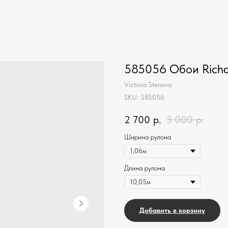
585056 Обои Rich
Victoria Stenova
SKU:
585056
2 700
р.
3 000
р.
Ширина рулона
Длина рулона
Добавить в корзину