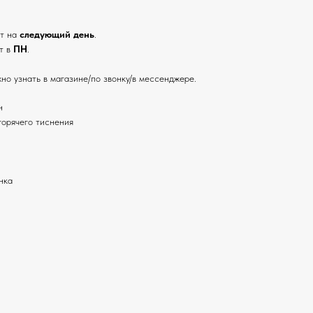
ут на
следующий день
.
т в
ПН
.
но узнать в магазине/по звонку/в мессенджере.
н
горячего тиснения
нка